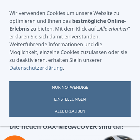
Wir verwenden Cookies um unsere Website zu
optimieren und Ihnen das
bestmögliche Online-
Erlebnis
zu bieten. Mit dem Klick auf
„Alle erlauben“
NAVIGATION EINBLENDEN
erklären Sie sich damit einverstanden.
Weiterführende Informationen und die
Möglichkeit, einzelne Cookies zuzulassen oder sie
Herzlich willkommen im Online-
zu deaktivieren, erhalten Sie in unserer
Shop von LIVE STYLE MUSIC
Datenschutzerklärung
.
GmbH !
NUR NOTWENDIGE
In unserem Online-Shop findet Ihr alles für Euer
EINSTELLUNGEN
WERSI OAS-/OAX-Instrument. Unser Sortiment
beinhaltet Tonträger, Software und Zubehör.
ALLE ERLAUBEN
Die neuen OAX-MEGACOVER sind da!