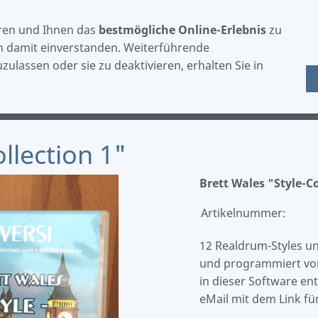
ren und Ihnen das
bestmögliche Online-Erlebnis
zu
ch damit einverstanden. Weiterführende
ulassen oder sie zu deaktivieren, erhalten Sie in
ZUBEHÖR
EINKAUFEN
SPRACHE
llection 1"
Brett Wales "Style-Co
Artikelnummer:
12 Realdrum-Styles und
und programmiert von
in dieser Software en
eMail mit dem Link f